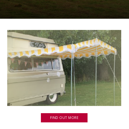
FIND OUT MORE