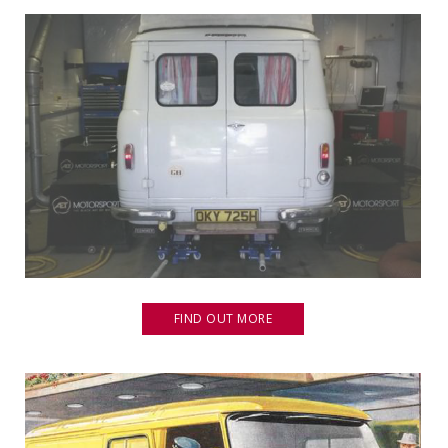
FIND OUT MORE