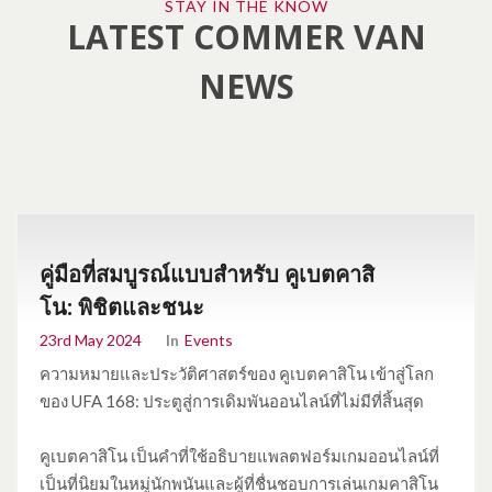
STAY IN THE KNOW
LATEST COMMER VAN
NEWS
คู่มือที่สมบูรณ์แบบสำหรับ คูเบตคาสิ
โน: พิชิตและชนะ
23rd May 2024
In
Events
ความหมายและประวัติศาสตร์ของ คูเบตคาสิโน เข้าสู่โลก
ของ UFA 168: ประตูสู่การเดิมพันออนไลน์ที่ไม่มีที่สิ้นสุด
คูเบตคาสิโน เป็นคำที่ใช้อธิบายแพลตฟอร์มเกมออนไลน์ที่
เป็นที่นิยมในหมู่นักพนันและผู้ที่ชื่นชอบการเล่นเกมคาสิโน